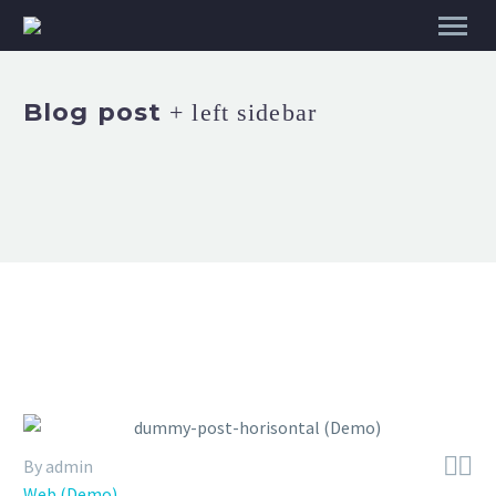
Blog post
+ left sidebar


By admin
Web (Demo)