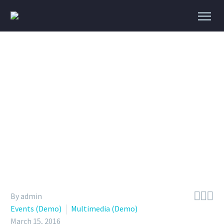
100% Width Sample (Demo)



By admin
Events (Demo)
Multimedia (Demo)
March 15, 2016