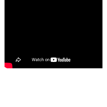
veniam, quis nostrud
exercitation ullamco
MARCUS FIELDS
Marketing Manager
Lorem ipsum dolor sit amet,
consectetur adipisicing elit, sed
do eiusmod tempor incididunt