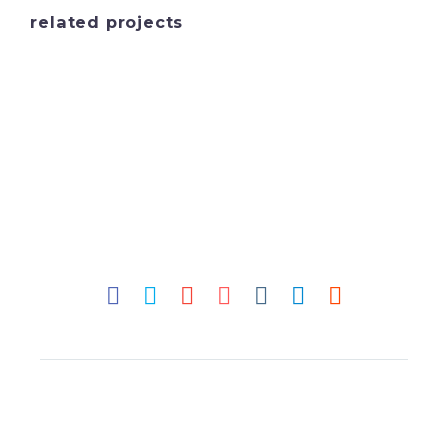
ut labore et dolore magna
related projects
aliqua. Ut enim ad minim
veniam, quis nostrud
exercitation ullamco