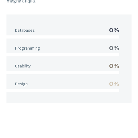
magna aliqua.
0%
Databases
0%
Programming
0%
Usability
0%
Design