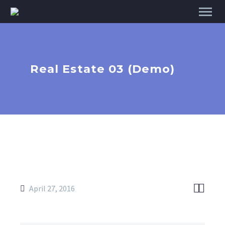
Real Estate 03 (Demo)


April 27, 2016