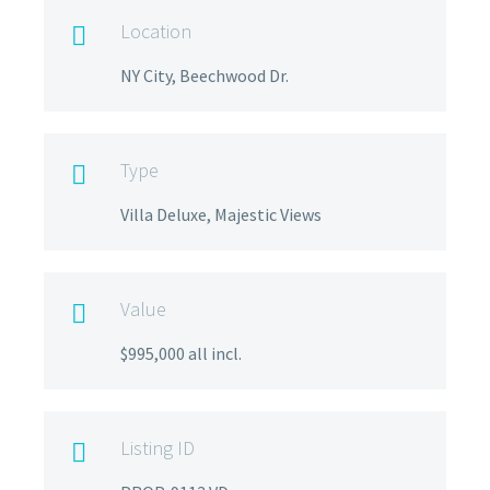
Location

NY City, Beechwood Dr.
Type

Villa Deluxe, Majestic Views
Value

$995,000 all incl.
Listing ID
