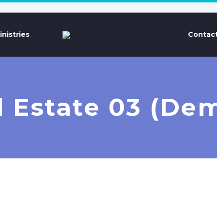
inistries
Contact
l Estate 03 (De