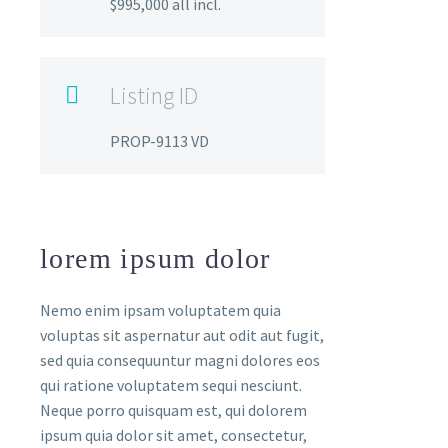
$995,000 all incl.
Listing ID

PROP-9113 VD
lorem ipsum dolor
Nemo enim ipsam voluptatem quia
voluptas sit aspernatur aut odit aut fugit,
sed quia consequuntur magni dolores eos
qui ratione voluptatem sequi nesciunt.
Neque porro quisquam est, qui dolorem
ipsum quia dolor sit amet, consectetur,