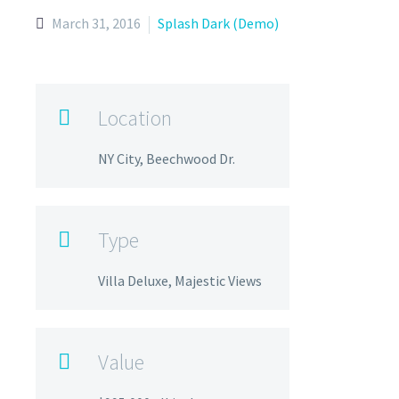
March 31, 2016
Splash Dark (Demo)
Location

NY City, Beechwood Dr.
Type

Villa Deluxe, Majestic Views
Value
