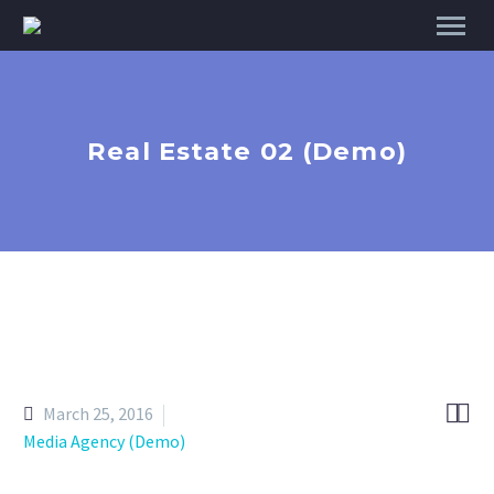
Real Estate 02 (Demo)


March 25, 2016
Media Agency (Demo)