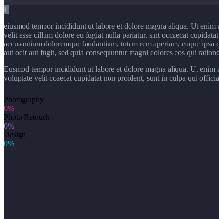
L
eiusmod tempor incididunt ut labore et dolore magna aliqua. Ut enim 
velit esse cillum dolore eu fugiat nulla pariatur. sint occaecat cupidat
accusantium doloremque laudantium, totam rem aperiam, eaque ipsa quae
aut odit aut fugit, sed quia consequuntur magni dolores eos qui ration
Eusmod tempor incididunt ut labore et dolore magna aliqua. Ut enim ad
voluptate velit ccaecat cupidatat non proident, sunt in culpa qui offic
Photography
0%
Photo Retouch
0%
Design
0%