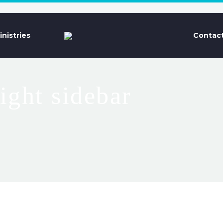
inistries
Contact
right sidebar