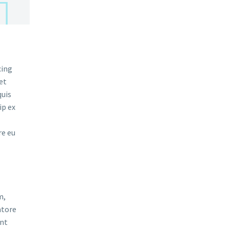
cing
et
quis
ip ex
re eu
m,
ntore
unt