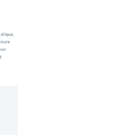
aliqua.
irure
non
t