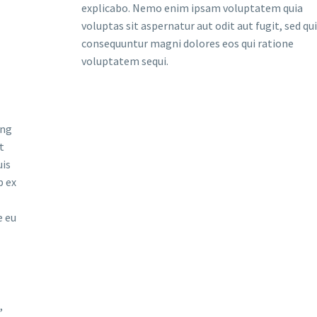
explicabo. Nemo enim ipsam voluptatem quia
voluptas sit aspernatur aut odit aut fugit, sed qu
consequuntur magni dolores eos qui ratione
voluptatem sequi.
ing
t
uis
p ex
e eu
,